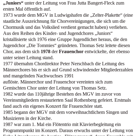
„Juniors“
unter der Leitung von Frau Jutta Bangert-Fleck zum
ersten Mal öffentlich auf.
1973 wurde dem MGV in Ludwigshafen die „Zelter-Plakette“ (eine
staatliche Auszeichnung für Chorvereinigungen, die sich um die
Chormusik und das Volkslied verdient gemacht haben) verliehen.
Aus den Reihen des Kinder- und Jugendchores „Juniors“
kristallisierte sich 1976 eine Gruppe Jugendlicher heraus, die den
Jugendchor „Die Tommies“ gründeten. Thomas Setz leitete diesen
Chor, aus dem sich
1978
der
Frauenchor
entwickelte, der ebenso
unter seiner Leitung stand.
1977 übernahm Chordirektor Peter Nerschbach die Leitung des
Männerchores bis er sich auf Grund schwindender Mitgliederzahlen
und mangelnden Nachwuchses 1991
auflöste. Männerchor und Frauenchor vereinten sich zum
Gemischten Chor unter der Leitung von Thomas Setz.
1982 wurde das 110jährige Bestehen des MGV im zuvor von
Vereinsmitgliedern restaurierten Saal Rothenberg gefeiert. Erstmals
fand auch ein eigenes Konzert für Frauenchöre statt.
1985 begann der MGV mit dem vorweihnachtlichem Singen und
Musizieren in der Kirche.
1987 war zum 1. Mal ein Flötentrio mit Klavierbegleitung ein
Programmpunkt im Konzert. Daraus erwuchs unter der Leitung von