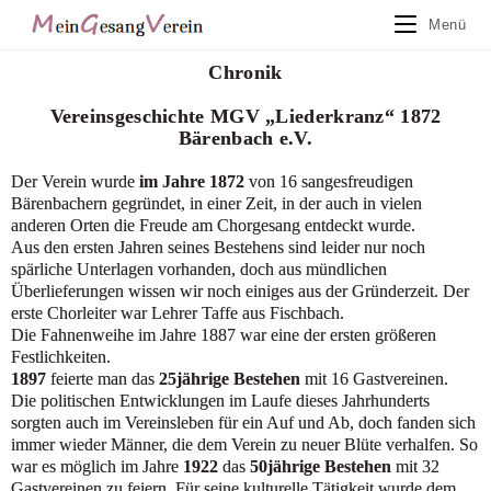
Menü
Chronik
Vereinsgeschichte MGV „Liederkranz“ 1872
Bärenbach e.V.
Der Verein wurde
im Jahre 1872
von 16 sangesfreudigen
Bärenbachern gegründet, in einer Zeit, in der auch in vielen
anderen Orten die Freude am Chorgesang entdeckt wurde.
Aus den ersten Jahren seines Bestehens sind leider nur noch
spärliche Unterlagen vorhanden, doch aus mündlichen
Überlieferungen wissen wir noch einiges aus der Gründerzeit. Der
erste Chorleiter war Lehrer Taffe aus Fischbach.
Die Fahnenweihe im Jahre 1887 war eine der ersten größeren
Festlichkeiten.
1897
feierte man das
25jährige Bestehen
mit 16 Gastvereinen.
Die politischen Entwicklungen im Laufe dieses Jahrhunderts
sorgten auch im Vereinsleben für ein Auf und Ab, doch fanden sich
immer wieder Männer, die dem Verein zu neuer Blüte verhalfen. So
war es möglich im Jahre
1922
das
50jährige Bestehen
mit 32
Gastvereinen zu feiern. Für seine kulturelle Tätigkeit wurde dem