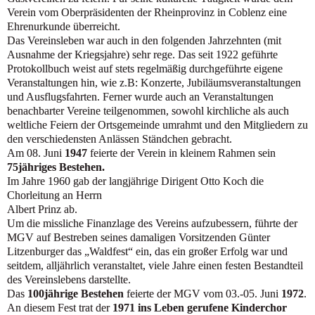
Verein vom Oberpräsidenten der Rheinprovinz in Coblenz eine
Ehrenurkunde überreicht.
Das Vereinsleben war auch in den folgenden Jahrzehnten (mit
Ausnahme der Kriegsjahre) sehr rege. Das seit 1922 geführte
Protokollbuch weist auf stets regelmäßig durchgeführte eigene
Veranstaltungen hin, wie z.B: Konzerte, Jubiläumsveranstaltungen
und Ausflugsfahrten. Ferner wurde auch an Veranstaltungen
benachbarter Vereine teilgenommen, sowohl kirchliche als auch
weltliche Feiern der Ortsgemeinde umrahmt und den Mitgliedern zu
den verschiedensten Anlässen Ständchen gebracht.
Am 08. Juni
1947
feierte der Verein in kleinem Rahmen sein
75jähriges Bestehen.
Im Jahre 1960 gab der langjährige Dirigent Otto Koch die
Chorleitung an Herrn
Albert Prinz ab.
Um die missliche Finanzlage des Vereins aufzubessern, führte der
MGV auf Bestreben seines damaligen Vorsitzenden Günter
Litzenburger das „Waldfest“ ein, das ein großer Erfolg war und
seitdem, alljährlich veranstaltet, viele Jahre einen festen Bestandteil
des Vereinslebens darstellte.
Das
100jährige Bestehen
feierte der MGV vom 03.-05. Juni
1972
.
An diesem Fest trat der
1971
ins Leben gerufene Kinderchor